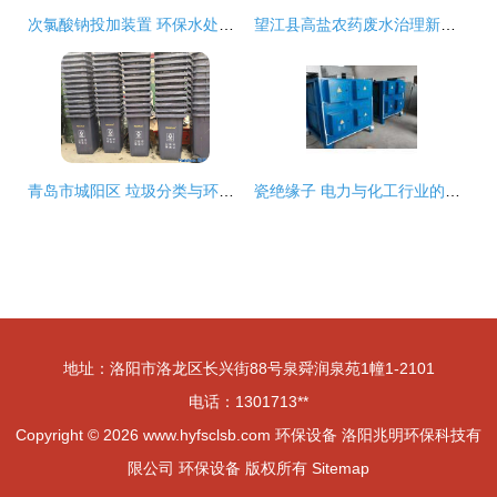
次氯酸钠投加装置 环保水处理中的关键加药系统
望江县高盐农药废水治理新篇章 圆融环保的创新设备与技术实践
青岛市城阳区 垃圾分类与环保设备协同并进，共建绿色宜居新城
瓷绝缘子 电力与化工行业的可靠守护者
地址：洛阳市洛龙区长兴街88号泉舜润泉苑1幢1-2101
电话：1301713**
Copyright © 2026
www.hyfsclsb.com
环保设备
洛阳兆明环保科技有
限公司
环保设备
版权所有
Sitemap