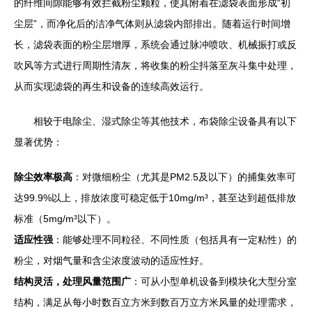
的纤维间隙能够有效拦截粉尘颗粒，使其附着在滤袋表面形成“初
尘层”，而净化后的洁净气体则从滤袋内部排出。随着运行时间增
长，滤袋表面的粉尘层增厚，系统会通过脉冲喷吹、机械振打或反
吹风等方式进行周期性清灰，将收集的粉尘抖落至灰斗集中处理，
从而实现滤袋的再生和设备的连续高效运行。
相较于电除尘、湿式除尘等其他技术，布袋除尘设备具有以下
显著优势：
除尘效率极高
：对微细粉尘（尤其是PM2.5及以下）的捕集效率可
达99.9%以上，排放浓度可稳定低于10mg/m³，甚至达到超低排放
标准（5mg/m³以下）。
适应性强
：能够处理不同粒径、不同性质（包括具有一定粘性）的
粉尘，对烟气量和含尘浓度波动的适应性好。
结构灵活，处理风量范围广
：可从小型单机设备到模块化大型分室
结构，满足从每小时数百立方米到数百万立方米风量的处理需求，